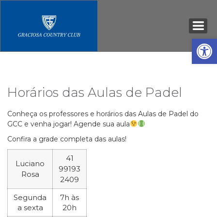
Open
Horários das Aulas de Padel
Conheça os professores e horários das Aulas de Padel do
GCC e venha jogar! Agende sua aula
Confira a grade completa das aulas!
41
Luciano
99193
Rosa
2409
Segunda
7h às
a sexta
20h