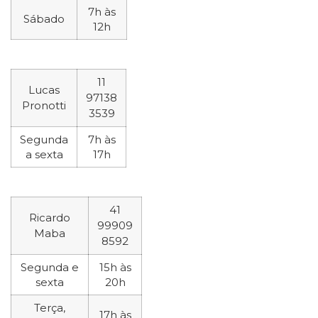
7h às
Sábado
12h
11
Lucas
97138
Pronotti
3539
Segunda
7h às
a sexta
17h
41
Ricardo
99909
Maba
8592
Segunda e
15h às
sexta
20h
Terça,
17h às