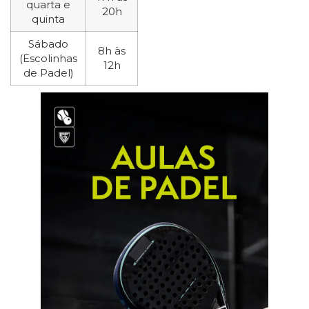
quarta e
20h
quinta
Sábado
8h às
(Escolinhas
12h
de Padel)